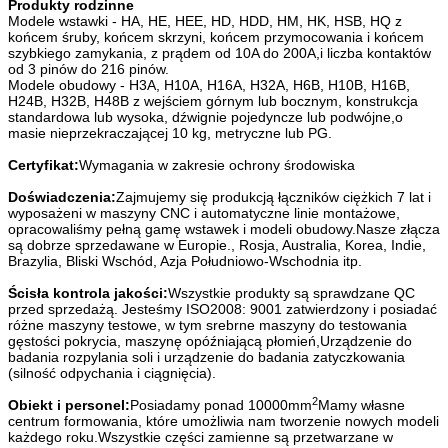
Produkty rodzinne
Modele wstawki - HA, HE, HEE, HD, HDD, HM, HK, HSB, HQ z
końcem śruby, końcem skrzyni, końcem przymocowania i końcem
szybkiego zamykania, z prądem od 10A do 200A,i liczba kontaktów
od 3 pinów do 216 pinów.
Modele obudowy - H3A, H10A, H16A, H32A, H6B, H10B, H16B,
H24B, H32B, H48B z wejściem górnym lub bocznym, konstrukcja
standardowa lub wysoka, dźwignie pojedyncze lub podwójne,o
masie nieprzekraczającej 10 kg, metryczne lub PG.
Certyfikat:
Wymagania w zakresie ochrony środowiska
Doświadczenia:
Zajmujemy się produkcją łączników ciężkich 7 lat i
wyposażeni w maszyny CNC i automatyczne linie montażowe,
opracowaliśmy pełną gamę wstawek i modeli obudowy.Nasze złącza
są dobrze sprzedawane w Europie., Rosja, Australia, Korea, Indie,
Brazylia, Bliski Wschód, Azja Południowo-Wschodnia itp.
Ścisła kontrola jakości:
Wszystkie produkty są sprawdzane QC
przed sprzedażą. Jesteśmy ISO2008: 9001 zatwierdzony i posiadać
różne maszyny testowe, w tym srebrne maszyny do testowania
gęstości pokrycia, maszynę opóźniającą płomień,Urządzenie do
badania rozpylania soli i urządzenie do badania zatyczkowania
(silność odpychania i ciągnięcia).
2
Obiekt i personel:
Posiadamy ponad 10000mm
Mamy własne
centrum formowania, które umożliwia nam tworzenie nowych modeli
każdego roku.Wszystkie części zamienne są przetwarzane w