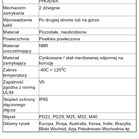
PHOENIX
Mechanizm
2 dźwignie
zamykania
Wprowadzenie
Po drugiej stronie lub na górze
kabli
Materiał
Pozostałe, nieobrobione
Powierzchnia
Powłoka powleczona
Materiał
NBR
uszczelniający
Materiał
Cynkowane / stali nierdzewnej odpornej na
zamykający
korozję
0
Zakres
-40C + 125
C
temperatury
Zapalność
V0
zgodna z normą
UL94
Stopień ochrony
IP65
złączonego
złącza
Węzeł
PG21, PG29, M25, M32, M40
Główny rynek
Europa, Rosja, Australia, Korea, Indie, Brazylia,
Bliski Wschód, Azja Południowo-Wschodnia itp.