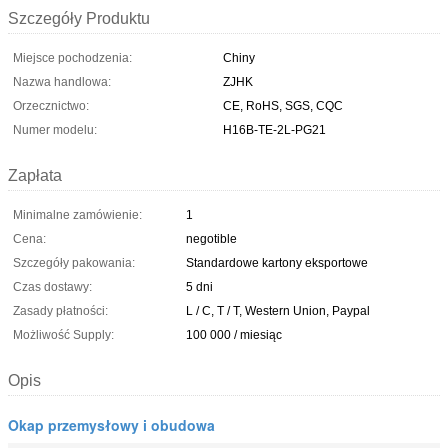
Szczegóły Produktu
Miejsce pochodzenia:
Chiny
Nazwa handlowa:
ZJHK
Orzecznictwo:
CE, RoHS, SGS, CQC
Numer modelu:
H16B-TE-2L-PG21
Zapłata
Minimalne zamówienie:
1
Cena:
negotible
Szczegóły pakowania:
Standardowe kartony eksportowe
Czas dostawy:
5 dni
Zasady płatności:
L / C, T / T, Western Union, Paypal
Możliwość Supply:
100 000 / miesiąc
Opis
Okap przemysłowy i obudowa