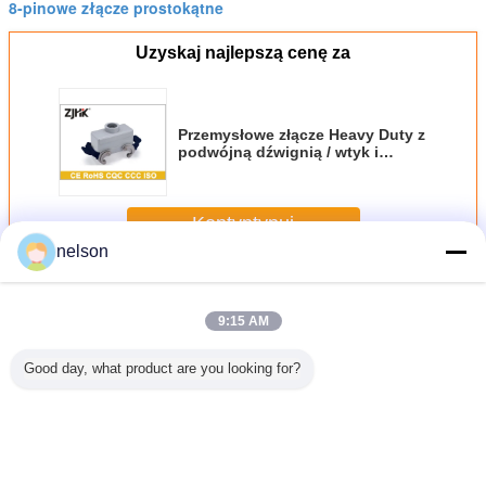
8-pinowe złącze prostokątne
Uzyskaj najlepszą cenę za
Przemysłowe złącze Heavy Duty z
podwójną dźwignią / wtyk i
gniazdo / złącze zasilania
Kontyntynuj
nelson
Okap przemysłowy i obudowa
Jeszcze
9:15 AM
Good day, what product are you looking for?
talowe
Obudowa
09300060302
H6B - BK - 1L
Obud
Wysoka
grodziowa 24B
Złącza o dużej
Heavy Duty Dc
grodziow
rukcja
zastępuje
gęstości
Connectors, 6-
pojedy
wejście
obudowę z
Prostokątna
pinowe
Dźwig
RYWA
pojedynczą
plastikowa osłona
prostokątne
podwó
OWANA
dźwignią Han 24
H6B - BK - 1L -
złącze
dźwign