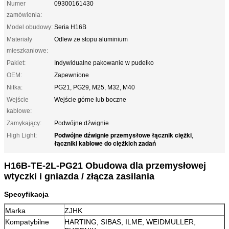
Numer
09300161430
zamówienia:
Model obudowy:
Seria H16B
Materiały
Odlew ze stopu aluminium
mieszkaniowe:
Pakiet:
Indywidualne pakowanie w pudełko
OEM:
Zapewnione
Nitka:
PG21, PG29, M25, M32, M40
Wejście
Wejście górne lub boczne
kablowe:
Zamykający:
Podwójne dźwignie
Podwójne dźwignie przemysłowe łącznik ciężki
High Light:
,
łączniki kablowe do ciężkich zadań
H16B-TE-2L-PG21 Obudowa dla przemysłowej
wtyczki i gniazda / złącza zasilania
Specyfikacja
Marka
ZJHK
Kompatybilne
HARTING, SIBAS, ILME, WEIDMULLER,