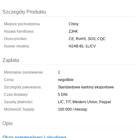
Szczegóły Produktu
Miejsce pochodzenia:
Chiny
Nazwa handlowa:
ZJHK
Orzecznictwo:
CE, RoHS, SGS, CQC
Numer modelu:
H24B-BL-1L/CV
Zapłata
Minimalne zamówienie:
1
Cena:
negotible
Szczegóły pakowania:
Standardowe kartony eksportowe
Czas dostawy:
5 DNI
Zasady płatności:
L/C, T/T, Western Union, Paypal
Możliwość Supply:
100 000 / miesiąc
Opis
Okap przemysłowy i obudowa