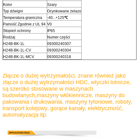
Kolor
Szary
Typ dźwigni
Ocynkowane żelazo
Temperatura graniczna
-40...+125
℃
Palność Zgodnie z UL 94
V0
Stopień ochrony
IP65
Rodzaj
Numer części
H24B-BK-1L
09300240307
H24B-BK-1L-CV
09300240304
H24B-BK-1L-MCV
09300240318
Złącze o dużej wytrzymałości, znane również jako
złącze o dużej wytrzymałości HDC, wtyczki lotnicze,
są szeroko stosowane w maszynach
budowlanych,
maszyny włókiennicze, maszyny do
pakowania i drukowania, maszyny tytoniowe, roboty,
transport kolejowy, gorące kanały, elektryczność,
automatyzacja itp.