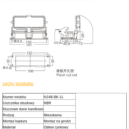
cechy produktu
Numer modelu
H24B-BK-1L
Uszczelka obudowy
NBR
Kluczowe dane handlowe
Rodzaj
Mieszkania
Montaż kaptura
Montaż na grodzi
Materiał
Odlew cynkowy