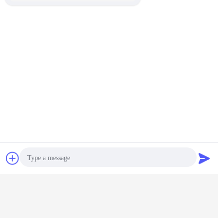
Czat
Poprosić o
wycenę
Photo