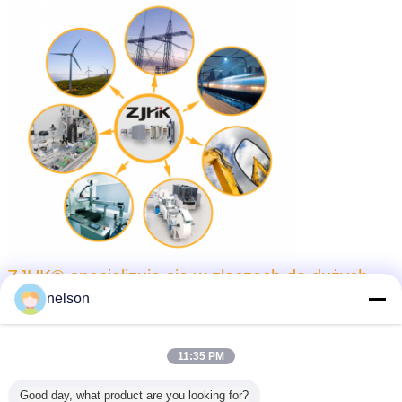
ZJHK® specjalizuje się w złączach do dużych
obciążeń.Robimy to od blisko 10 lat.a certyfikaty
nelson
też są bardzo
kompletny.
Takich jak UL, CE,
CQC. CCC i ROHS.
11:35 PM
Good day, what product are you looking for?