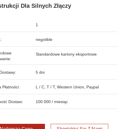
trukcji Dla Silnych Złączy
1
:
negotible
ardowe
Standardowe kartony eksportowe
wanie:
Dostawy:
5 dni
 Płatności:
L / C, T / T, Western Union, Paypal
ość Dostaw:
100 000 / miesiąc
Najlepszą Cenę
Skontaktuj Się Z Nami