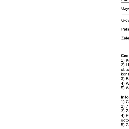
Uży
Głó
Paki
Zale
Cec
1) K
2) L
obu
kons
3) B
4) W
5) W
Inf
1) C
2) 7
3) Z
4) P
got
5) Z