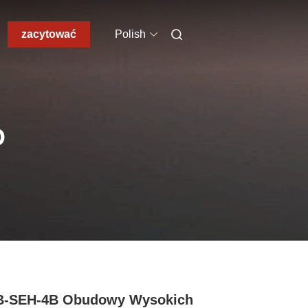
zacytować
Polish
O
B-SEH-4B Obudowy Wysokich