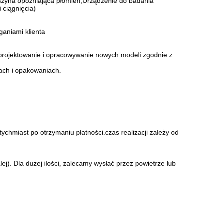
aszyna opóźniająca płomień,Urządzenie do badania
 ciągnięcia)
.
ganiami klienta
projektowanie i opracowywanie nowych modeli zgodnie z
ach i opakowaniach.
ychmiast po otrzymaniu płatności.czas realizacji zależy od
ej). Dla dużej ilości, zalecamy wysłać przez powietrze lub