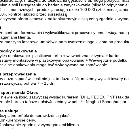
ęcie/izolację, maszyna do testowania gęstości srebrnego pokrycia, m
ylania soli i urządzenie do badania zatyczkowania (silność odpychania i
0 linii montażowych, produkcja osiąga około 100 000 sztuk miesięcznie
00% kontroli jakości przed sprzedażą
lastyczna oferta cenowa z najkonkurencyjniejszą ceną zgodnie z wyma
M
e centrum formowania i wykwalifikowani pracownicy umożliwiają nam 
ganiami klienta.
a maszyna laserowa umożliwia nam tworzenie logo klienta na produkt
zegóły opakowania
kła opakowanie: plastikowa torba + wewnętrzna skrzynia + karton
Zestawy montażowe w plastikowym opakowaniu + Wewnętrzne pudełko
ecjalne opakowania mogą być wykonywane na zamówienie.
s przeprowadzenia
 dużo zapasów i jeśli nie jest to duża ilość, możemy wysłać towary nat
ci i zazwyczaj potrwa 7 ~ 15 dni
nsport morski
Okres
i niewielka ilość, zazwyczaj wysłać kurierem (DHL, FEDEX, TNT i tak dal
e.ale bardzo tańsze opłatyJesteśmy w pobliżu Ningbo i Shanghai port.
za usługa
Bezpłatne próbki do sprawdzenia jakości.
Konkurencyjne ceny.
Opakowanie zgodnie z wymaganiami klienta.