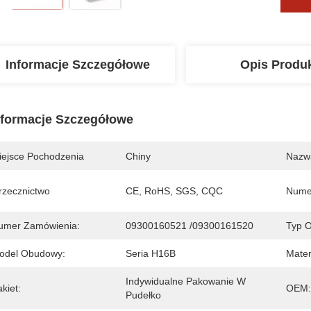
Informacje Szczegółowe
Opis Produ
nformacje Szczegółowe
iejsce Pochodzenia
Chiny
Nazw
rzecznictwo
CE, RoHS, SGS, CQC
Nume
umer Zamówienia:
09300160521 /09300161520
Typ 
odel Obudowy:
Seria H16B
Mater
Indywidualne Pakowanie W 
kiet:
OEM:
Pudełko