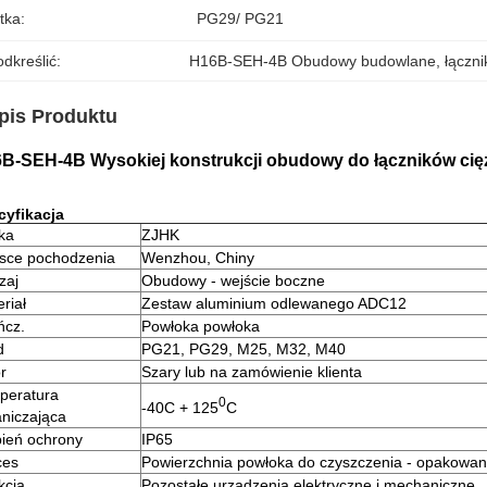
tka:
PG29/ PG21
dkreślić:
H16B-SEH-4B Obudowy budowlane
, 
łączn
pis Produktu
B-SEH-4B Wysokiej konstrukcji obudowy do łączników cięż
cyfikacja
ka
ZJHK
jsce pochodzenia
Wenzhou, Chiny
zaj
Obudowy - wejście boczne
riał
Zestaw aluminium odlewanego ADC12
ńcz.
Powłoka powłoka
d
PG21, PG29, M25, M32, M40
r
Szary lub na zamówienie klienta
peratura
0
-40C + 125
C
aniczająca
pień ochrony
IP65
ces
Powierzchnia powłoka do czyszczenia - opakowan
kcja
Pozostałe urządzenia elektryczne i mechaniczne