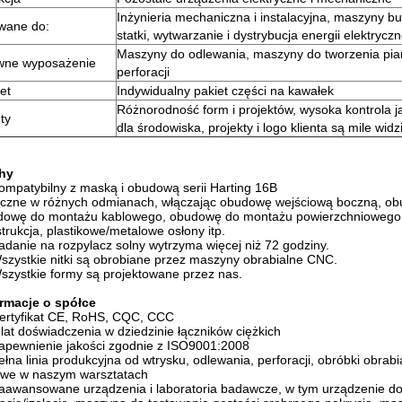
Inżynieria mechaniczna i instalacyjna, maszyny b
wane do:
statki, wytwarzanie i dystrybucja energii elektrycz
Maszyny do odlewania, maszyny do tworzenia pi
wne wyposażenie
perforacji
et
Indywidualny pakiet części na kawałek
Różnorodność form i projektów, wysoka kontrola j
ty
dla środowiska, projekty i logo klienta są mile wid
hy
ompatybilny z maską i obudową serii Harting 16B
iczne w różnych odmianach, włączając obudowę wejściową boczną, ob
dowę do montażu kablowego, obudowę do montażu powierzchniowego, 
trukcja, plastikowe/metalowe osłony itp.
adanie na rozpylacz solny wytrzyma więcej niż 72 godziny.
szystkie nitki są obrobiane przez maszyny obrabialne CNC.
szystkie formy są projektowane przez nas.
ormacje o spółce
ertyfikat CE, RoHS, CQC, CCC
 lat doświadczenia w dziedzinie łączników ciężkich
apewnienie jakości zgodnie z ISO9001:2008
ełna linia produkcyjna od wtrysku, odlewania, perforacji, obróbki obr
owe w naszym warsztatach
aawansowane urządzenia i laboratoria badawcze, w tym urządzenie do