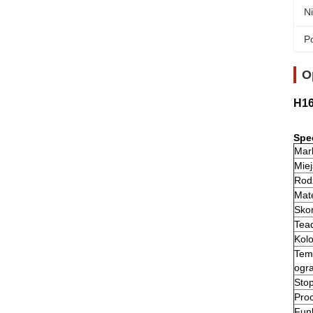
Ni
Po
O
H16
Spe
Mar
Mie
Rod
Mate
Sko
Tea
Kolo
Tem
ogr
Sto
Pro
Fun