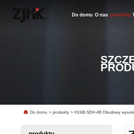
Do domu
O nas
produkty
SZCZ
PROD
Do domu
>
produkty
>
H16B-SEH-4B Obudowy wysokich 
produkty