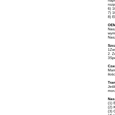
napi
rozp
6) 1
7) 1
8) E
OE
Nasz
wyma
Nasz
Szc
1Zwy
2. 
3Sp
Cza
Mamy
iloś
Tra
Jeśl
morz
Nas
(1) 
(2) 
(3) 