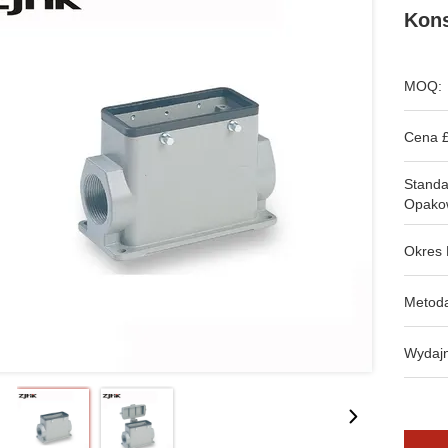
Kons
MOQ:
Cena £
Stand
Opako
Okres 
Metoda
Wydajn