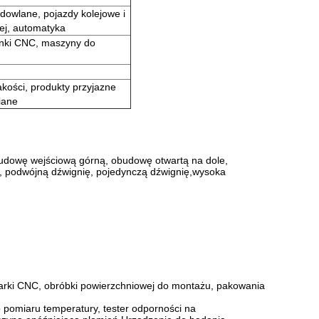
udowlane, pojazdy kolejowe i
nej, automatyka
anki CNC, maszyny do
akości, produkty przyjazne
ziane
udowę wejściową górną, obudowę otwartą na dole,
podwójną dźwignię, pojedynczą dźwignię,wysoka
abiarki CNC, obróbki powierzchniowej do montażu, pakowania
 pomiaru temperatury, tester odporności na