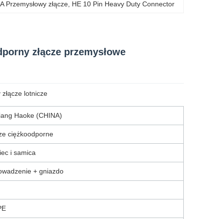
A Przemysłowy złącze
, 
HE 10 Pin Heavy Duty Connector
dporny złącze przemysłowe
złącze lotnicze
iang Haoke (CHINA)
ze ciężkoodporne
ec i samica
wadzenie + gniazdo
PE