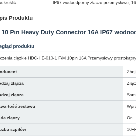
dkreślić:
IP67 wodoodporny złącze przemysłowe
, 
16
pis Produktu
 10 Pin Heavy Duty Connector 16A IP67 wodoo
egląd produktu
czenia ciężkie HDC-HE-010-1 F/M 10pin 16A Przemysłowy prostokątny 
roducent
Zhej
dzaj złącza
Złąc
dzaj złącza
Sami
awartość zestawu
Wpro
ria złączy
On
czba szpilów
10+