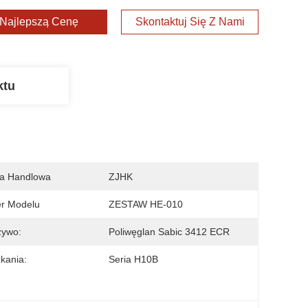
Najlepszą Cenę
Skontaktuj Się Z Nami
ktu
a Handlowa
ZJHK
r Modelu
ZESTAW HE-010
zywo:
Poliwęglan Sabic 3412 ECR
kania:
Seria H10B