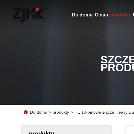
Do domu
O nas
produkty
SZCZ
PROD
Do domu
>
produkty
>
HE 10-pinowe złącze Heavy Du
produkty