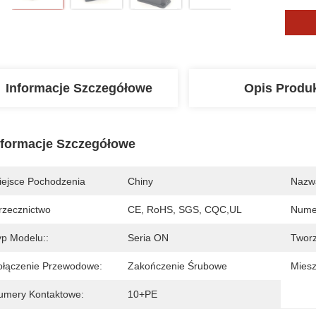
Informacje Szczegółowe
Opis Produ
nformacje Szczegółowe
iejsce Pochodzenia
Chiny
Nazw
rzecznictwo
CE, RoHS, SGS, CQC,UL
Nume
yp Modelu::
Seria ON
Twor
ołączenie Przewodowe:
Zakończenie Śrubowe
Miesz
umery Kontaktowe:
10+PE