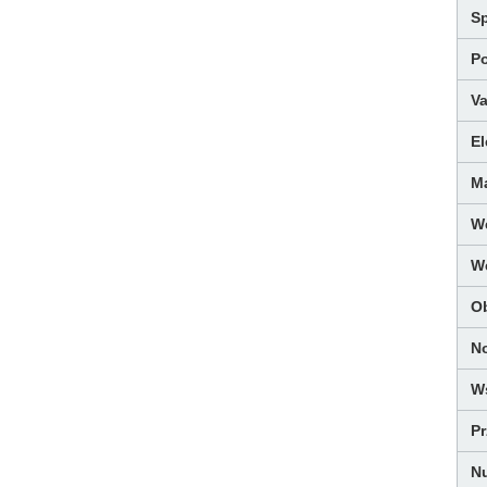
S
Po
Va
E
M
Wę
W
O
N
W
Pr
Nu