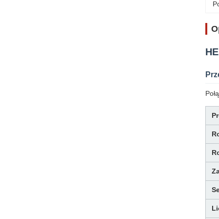
Po
O
HE
Prz
Połą
P
Ro
Ro
Z
Se
Li