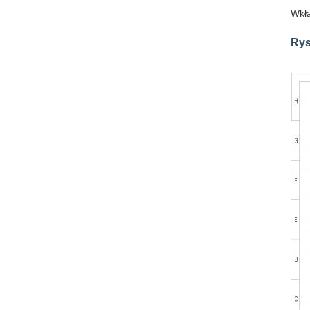
Wkła
Rys