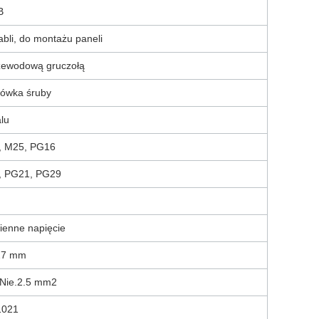
B
abli, do montażu paneli
zewodową gruczołą
ówka śruby
lu
, M25, PG16
, PG21, PG29
enne napięcie
27 mm
 Nie.2.5 mm2
1021