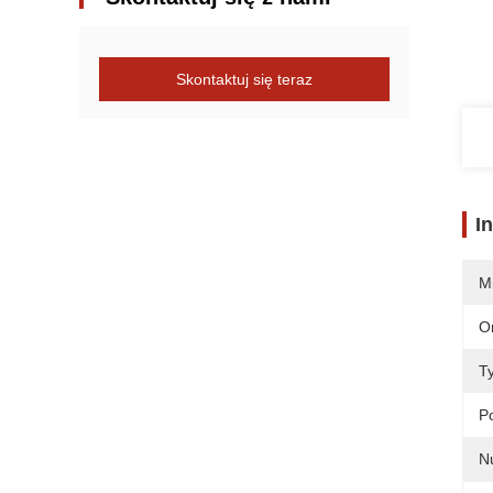
Skontaktuj się teraz
I
M
O
T
P
N