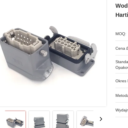
Wod
Hart
MOQ:
Cena £
Stand
Opako
Okres 
Metoda
Wydajn