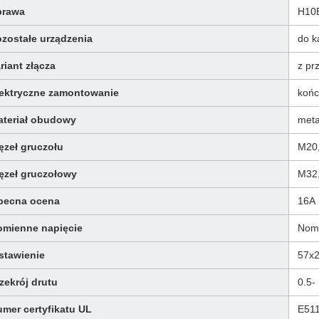
prawa
H10
zostałe urządzenia
do k
riant złącza
z pr
lektryczne zamontowanie
końc
ateriał obudowy
meta
zeł gruczołu
M20
ęzeł gruczołowy
M32
becna ocena
16A
omienne napięcie
Nomi
stawienie
57x
zekrój drutu
0.5-
mer certyfikatu UL
E51